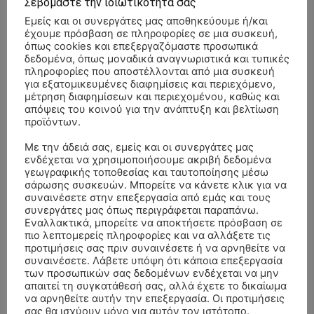
Σεβόμαστε την ιδιωτικότητά σας
Εμείς και οι συνεργάτες μας αποθηκεύουμε ή/και
έχουμε πρόσβαση σε πληροφορίες σε μια συσκευή,
όπως cookies και επεξεργαζόμαστε προσωπικά
δεδομένα, όπως μοναδικά αναγνωριστικά και τυπικές
πληροφορίες που αποστέλλονται από μια συσκευή
για εξατομικευμένες διαφημίσεις και περιεχόμενο,
μέτρηση διαφημίσεων και περιεχομένου, καθώς και
απόψεις του κοινού για την ανάπτυξη και βελτίωση
προϊόντων.
Με την άδειά σας, εμείς και οι συνεργάτες μας
ενδέχεται να χρησιμοποιήσουμε ακριβή δεδομένα
γεωγραφικής τοποθεσίας και ταυτοποίησης μέσω
σάρωσης συσκευών. Μπορείτε να κάνετε κλικ για να
συναινέσετε στην επεξεργασία από εμάς και τους
συνεργάτες μας όπως περιγράφεται παραπάνω.
Εναλλακτικά, μπορείτε να αποκτήσετε πρόσβαση σε
πιο λεπτομερείς πληροφορίες και να αλλάξετε τις
ΣΥΛΛΥΠΗΤΗΡΙΑ ΜΗΝΥΜΑΤΑ
προτιμήσεις σας πριν συναινέσετε ή να αρνηθείτε να
συναινέσετε. Λάβετε υπόψη ότι κάποια επεξεργασία
ΚΗΔΕΙΑ – ΣΑΒΒΑΤΟ 25/7/2026 –
των προσωπικών σας δεδομένων ενδέχεται να μην
Αλέξανδρος Σέρβος
επί
απαιτεί τη συγκατάθεσή σας, αλλά έχετε το δικαίωμα
ΧΑΡΑΛΑΜΠΟΣ ΚΑΥΚΙΑΣ ΕΤΩΝ 57
να αρνηθείτε αυτήν την επεξεργασία. Οι προτιμήσεις
σας θα ισχύουν μόνο για αυτόν τον ιστότοπο.
ΚΗΔΕΙΑ – ΤΡΙΤΗ 4/8/2026 – ΧΡΗΣΤΟΣ Α. ΠΑΛΙΟΥΡΑΣ
ΧΡΙΣΤΙΝΑ
επί