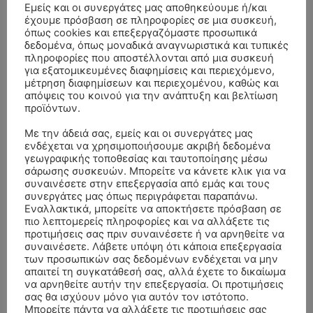
Εμείς και οι συνεργάτες μας αποθηκεύουμε ή/και
έχουμε πρόσβαση σε πληροφορίες σε μια συσκευή,
όπως cookies και επεξεργαζόμαστε προσωπικά
δεδομένα, όπως μοναδικά αναγνωριστικά και τυπικές
πληροφορίες που αποστέλλονται από μια συσκευή
για εξατομικευμένες διαφημίσεις και περιεχόμενο,
μέτρηση διαφημίσεων και περιεχομένου, καθώς και
απόψεις του κοινού για την ανάπτυξη και βελτίωση
προϊόντων.
Με την άδειά σας, εμείς και οι συνεργάτες μας
ενδέχεται να χρησιμοποιήσουμε ακριβή δεδομένα
γεωγραφικής τοποθεσίας και ταυτοποίησης μέσω
σάρωσης συσκευών. Μπορείτε να κάνετε κλικ για να
συναινέσετε στην επεξεργασία από εμάς και τους
συνεργάτες μας όπως περιγράφεται παραπάνω.
ΣΥΛΛΥΠΗΤΗΡΙΑ ΜΗΝΥΜΑΤΑ
Εναλλακτικά, μπορείτε να αποκτήσετε πρόσβαση σε
πιο λεπτομερείς πληροφορίες και να αλλάξετε τις
προτιμήσεις σας πριν συναινέσετε ή να αρνηθείτε να
ΚΗΔΕΙΑ – ΔΕΥΤΕΡΑ 3/8/2026 –
ΠΑΝΑΓΙΩΤΗΣ IΩΑΚΕΙΜΙΔΗΣ
επί
συναινέσετε. Λάβετε υπόψη ότι κάποια επεξεργασία
ΣΠΥΡΙΔΟΥΛΑ Γ. ΣΕΪΤΑΝΙΔΟΥ ΕΤΩΝ 91
των προσωπικών σας δεδομένων ενδέχεται να μην
απαιτεί τη συγκατάθεσή σας, αλλά έχετε το δικαίωμα
ΚΗΔΕΙΑ – ΔΕΥΤΕΡΑ 3/8/2026 – ΔΗΜΗΤΡΙΟΣ Σ.
Αγγελική Θωμου
επί
να αρνηθείτε αυτήν την επεξεργασία. Οι προτιμήσεις
ΤΣΙΛΙΚΗΣ ΕΤΩΝ 79
σας θα ισχύουν μόνο για αυτόν τον ιστότοπο.
Μπορείτε πάντα να αλλάξετε τις προτιμήσεις σας