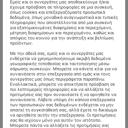
Εμείς και οι συνεργάτες μας αποθηκεύουμε ή/και
έχουμε πρόσβαση σε πληροφορίες σε μια συσκευή,
όπως cookies και επεξεργαζόμαστε προσωπικά
δεδομένα, όπως μοναδικά αναγνωριστικά και τυπικές
πληροφορίες που αποστέλλονται από μια συσκευή
για εξατομικευμένες διαφημίσεις και περιεχόμενο,
μέτρηση διαφημίσεων και περιεχομένου, καθώς και
απόψεις του κοινού για την ανάπτυξη και βελτίωση
προϊόντων.
Με την άδειά σας, εμείς και οι συνεργάτες μας
ενδέχεται να χρησιμοποιήσουμε ακριβή δεδομένα
γεωγραφικής τοποθεσίας και ταυτοποίησης μέσω
σάρωσης συσκευών. Μπορείτε να κάνετε κλικ για να
συναινέσετε στην επεξεργασία από εμάς και τους
συνεργάτες μας όπως περιγράφεται παραπάνω.
Εναλλακτικά, μπορείτε να αποκτήσετε πρόσβαση σε
ΣΥΛΛΥΠΗΤΗΡΙΑ ΜΗΝΥΜΑΤΑ
πιο λεπτομερείς πληροφορίες και να αλλάξετε τις
προτιμήσεις σας πριν συναινέσετε ή να αρνηθείτε να
ΚΗΔΕΙΑ – ΣΑΒΒΑΤΟ 25/7/2026 –
Αλέξανδρος Σέρβος
επί
συναινέσετε. Λάβετε υπόψη ότι κάποια επεξεργασία
ΧΑΡΑΛΑΜΠΟΣ ΚΑΥΚΙΑΣ ΕΤΩΝ 57
των προσωπικών σας δεδομένων ενδέχεται να μην
απαιτεί τη συγκατάθεσή σας, αλλά έχετε το δικαίωμα
ΚΗΔΕΙΑ – ΤΡΙΤΗ 4/8/2026 – ΧΡΗΣΤΟΣ Α. ΠΑΛΙΟΥΡΑΣ
ΧΡΙΣΤΙΝΑ
επί
να αρνηθείτε αυτήν την επεξεργασία. Οι προτιμήσεις
σας θα ισχύουν μόνο για αυτόν τον ιστότοπο.
ΕΤΩΝ 58
Μπορείτε πάντα να αλλάξετε τις προτιμήσεις σας