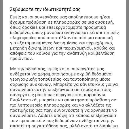
Σεβόμαστε την ιδιωτικότητά σας
- Advertisment -
Εμείς και οι συνεργάτες μας αποθηκεύουμε ή/και
έχουμε πρόσβαση σε πληροφορίες σε μια συσκευή,
όπως cookies και επεξεργαζόμαστε προσωπικά
δεδομένα, όπως μοναδικά αναγνωριστικά και τυπικές
πληροφορίες που αποστέλλονται από μια συσκευή
για εξατομικευμένες διαφημίσεις και περιεχόμενο,
μέτρηση διαφημίσεων και περιεχομένου, καθώς και
απόψεις του κοινού για την ανάπτυξη και βελτίωση
προϊόντων.
Με την άδειά σας, εμείς και οι συνεργάτες μας
ενδέχεται να χρησιμοποιήσουμε ακριβή δεδομένα
γεωγραφικής τοποθεσίας και ταυτοποίησης μέσω
σάρωσης συσκευών. Μπορείτε να κάνετε κλικ για να
συναινέσετε στην επεξεργασία από εμάς και τους
συνεργάτες μας όπως περιγράφεται παραπάνω.
Εναλλακτικά, μπορείτε να αποκτήσετε πρόσβαση σε
πιο λεπτομερείς πληροφορίες και να αλλάξετε τις
προτιμήσεις σας πριν συναινέσετε ή να αρνηθείτε να
ΣΥΛΛΥΠΗΤΗΡΙΑ ΜΗΝΥΜΑΤΑ
συναινέσετε. Λάβετε υπόψη ότι κάποια επεξεργασία
των προσωπικών σας δεδομένων ενδέχεται να μην
απαιτεί τη συγκατάθεσή σας, αλλά έχετε το δικαίωμα