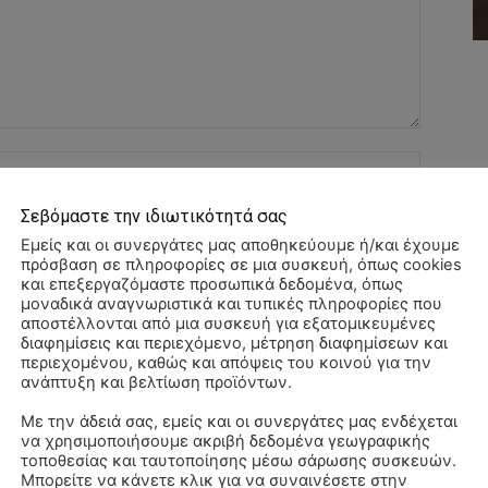
Όνομα:*
Σεβόμαστε την ιδιωτικότητά σας
Email:*
Εμείς και οι συνεργάτες μας αποθηκεύουμε ή/και έχουμε
πρόσβαση σε πληροφορίες σε μια συσκευή, όπως cookies
Ιστοσελί
και επεξεργαζόμαστε προσωπικά δεδομένα, όπως
μοναδικά αναγνωριστικά και τυπικές πληροφορίες που
αποστέλλονται από μια συσκευή για εξατομικευμένες
διαφημίσεις και περιεχόμενο, μέτρηση διαφημίσεων και
αχυδρομείο και τον ιστότοπό μου σε αυτό το πρόγραμμα
περιεχομένου, καθώς και απόψεις του κοινού για την
λιάσω.
ανάπτυξη και βελτίωση προϊόντων.
Με την άδειά σας, εμείς και οι συνεργάτες μας ενδέχεται
να χρησιμοποιήσουμε ακριβή δεδομένα γεωγραφικής
ΠΑ
τοποθεσίας και ταυτοποίησης μέσω σάρωσης συσκευών.
3/
Μπορείτε να κάνετε κλικ για να συναινέσετε στην