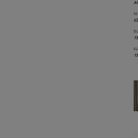
Α
Νί
Ι
Βα
1
Κώ
1