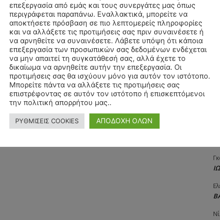
επεξεργασία από εμάς και τους συνεργάτες μας όπως
Αγ
περιγράφεται παραπάνω. Εναλλακτικά, μπορείτε να
Δ
αποκτήσετε πρόσβαση σε πιο λεπτομερείς πληροφορίες
και να αλλάξετε τις προτιμήσεις σας πριν συναινέσετε ή
Δη
να αρνηθείτε να συναινέσετε. Λάβετε υπόψη ότι κάποια
3
επεξεργασία των προσωπικών σας δεδομένων ενδέχεται
27
να μην απαιτεί τη συγκατάθεσή σας, αλλά έχετε το
δικαίωμα να αρνηθείτε αυτήν την επεξεργασία. Οι
Λε
προτιμήσεις σας θα ισχύουν μόνο για αυτόν τον ιστότοπο.
Κ
Μπορείτε πάντα να αλλάξετε τις προτιμήσεις σας
επιστρέφοντας σε αυτόν τον ιστότοπο ή επισκεπτόμενοι
Ra
την πολιτική απορρήτου μας..
Κ
ΑΠΟΔΟΧΗ ΟΛΩΝ
ΡΥΘΜΙΣΕΙΣ COOKIES
Σι
Α
Γκ
Ι
Ελ
Β
Νί