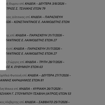
ΚΗΔΕΙΑ – ΔΕΥΤΕΡΑ 3/8/2026 –
γελική Θωμου
επί
ΗΜΗΤΡΙΟΣ Σ. ΤΣΙΛΙΚΗΣ ΕΤΩΝ 79
ΚΗΔΕΙΑ – ΠΑΡΑΣΚΕΥΗ
μήτριος Δάτσικας
επί
1/7/2026 – ΚΩΝΣΤΑΝΤΙΝΟΣ Ε. ΛΑΙΜΟΔΕΤΗΣ ΕΤΩΝ
ΚΗΔΕΙΑ – ΠΑΡΑΣΚΕΥΗ 31/7/2026 –
υτέρης
επί
ΩΝΣΤΑΝΤΙΝΟΣ Ε. ΛΑΙΜΟΔΕΤΗΣ ΕΤΩΝ 27
ΚΗΔΕΙΑ – ΠΑΡΑΣΚΕΥΗ 31/7/2026 –
niad4
επί
ΩΝΣΤΑΝΤΙΝΟΣ Ε. ΛΑΙΜΟΔΕΤΗΣ ΕΤΩΝ 27
ΚΗΔΕΙΑ – ΤΡΙΤΗ 28/7/2026 –
ούτης Γιώργος
επί
ΓΓΕΛΟΣ Κ. ΕΥΘΥΜΙΟΥ ΕΤΩΝ 63
ΚΗΔΕΙΑ – ΔΕΥΤΕΡΑ 27/7/2026 –
ομπλια Φωτεινή
επί
ΩΑΝΝΗΣ ΚΑΡΑΔΗΜΟΣ ΕΤΩΝ 81
ΚΗΔΕΙΑ – ΚΥΡΙΑΚΗ 26/7/2026 –
ένη Μανια
επί
ΑΣΙΛΙΚΗ Γ. ΣΤΟΥΜΠΟΥ-ΤΣΑΒΛΗ (ΙΑΤΡΟΣ) ΕΤΩΝ 53
ΚΗΔΕΙΑ – ΣΑΒΒΑΤΟ 25/7/2026 –
κος Αλιβερτης
επί