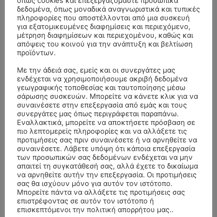
όπως cookies και επεξεργαζόμαστε προσωπικά
δεδομένα, όπως μοναδικά αναγνωριστικά και τυπικές
πληροφορίες που αποστέλλονται από μια συσκευή
για εξατομικευμένες διαφημίσεις και περιεχόμενο,
μέτρηση διαφημίσεων και περιεχομένου, καθώς και
απόψεις του κοινού για την ανάπτυξη και βελτίωση
προϊόντων.
Με την άδειά σας, εμείς και οι συνεργάτες μας
ενδέχεται να χρησιμοποιήσουμε ακριβή δεδομένα
γεωγραφικής τοποθεσίας και ταυτοποίησης μέσω
σάρωσης συσκευών. Μπορείτε να κάνετε κλικ για να
ΣΥΛΛΥΠΗΤΗΡΙΑ ΜΗΝΥΜΑΤΑ
συναινέσετε στην επεξεργασία από εμάς και τους
συνεργάτες μας όπως περιγράφεται παραπάνω.
Εναλλακτικά, μπορείτε να αποκτήσετε πρόσβαση σε
ΚΗΔΕΙΑ – ΣΑΒΒΑΤΟ 25/7/2026 –
Αλέξανδρος Σέρβος
επί
πιο λεπτομερείς πληροφορίες και να αλλάξετε τις
ΧΑΡΑΛΑΜΠΟΣ ΚΑΥΚΙΑΣ ΕΤΩΝ 57
προτιμήσεις σας πριν συναινέσετε ή να αρνηθείτε να
συναινέσετε. Λάβετε υπόψη ότι κάποια επεξεργασία
ΚΗΔΕΙΑ – ΤΡΙΤΗ 4/8/2026 – ΧΡΗΣΤΟΣ Α. ΠΑΛΙΟΥΡΑΣ
ΧΡΙΣΤΙΝΑ
επί
των προσωπικών σας δεδομένων ενδέχεται να μην
ΕΤΩΝ 58
απαιτεί τη συγκατάθεσή σας, αλλά έχετε το δικαίωμα
να αρνηθείτε αυτήν την επεξεργασία. Οι προτιμήσεις
ΚΗΔΕΙΑ – ΔΕΥΤΕΡΑ 3/8/2026 – ΔΗΜΗΤΡΙΟΣ Σ.
Θεόδωρος Νάκος
επί
σας θα ισχύουν μόνο για αυτόν τον ιστότοπο.
ΤΣΙΛΙΚΗΣ ΕΤΩΝ 79
Μπορείτε πάντα να αλλάξετε τις προτιμήσεις σας
επιστρέφοντας σε αυτόν τον ιστότοπο ή
ΚΗΔΕΙΑ – ΔΕΥΤΕΡΑ 3/8/2026 –
ΠΑΝΑΓΙΩΤΗΣ IΩΑΚΕΙΜΙΔΗΣ
επί
επισκεπτόμενοι την πολιτική απορρήτου μας..