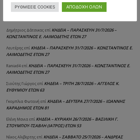
ΣΠΥΡΙΔΟΥΛΑ Γ. ΣΕΪΤΑΝΙΔΟΥ ΕΤΩΝ 91
ΑΠΟΔΟΧΗ ΟΛΩΝ
ΡΥΘΜΙΣΕΙΣ COOKIES
ΚΗΔΕΙΑ – ΔΕΥΤΕΡΑ 3/8/2026 – ΔΗΜΗΤΡΙΟΣ Σ.
Αγγελική Θωμου
επί
ΤΣΙΛΙΚΗΣ ΕΤΩΝ 79
ΚΗΔΕΙΑ – ΠΑΡΑΣΚΕΥΗ 31/7/2026 –
Δημήτριος Δάτσικας
επί
ΚΩΝΣΤΑΝΤΙΝΟΣ Ε. ΛΑΙΜΟΔΕΤΗΣ ΕΤΩΝ 27
ΚΗΔΕΙΑ – ΠΑΡΑΣΚΕΥΗ 31/7/2026 – ΚΩΝΣΤΑΝΤΙΝΟΣ Ε.
Λευτέρης
επί
ΛΑΙΜΟΔΕΤΗΣ ΕΤΩΝ 27
ΚΗΔΕΙΑ – ΠΑΡΑΣΚΕΥΗ 31/7/2026 – ΚΩΝΣΤΑΝΤΙΝΟΣ Ε.
Raniad4
επί
ΛΑΙΜΟΔΕΤΗΣ ΕΤΩΝ 27
ΚΗΔΕΙΑ – ΤΡΙΤΗ 28/7/2026 – ΑΓΓΕΛΟΣ Κ.
Σιούτης Γιώργος
επί
ΕΥΘΥΜΙΟΥ ΕΤΩΝ 63
ΚΗΔΕΙΑ – ΔΕΥΤΕΡΑ 27/7/2026 – ΙΩΑΝΝΗΣ
Γκομπλια Φωτεινή
επί
ΚΑΡΑΔΗΜΟΣ ΕΤΩΝ 81
ΚΗΔΕΙΑ – ΚΥΡΙΑΚΗ 26/7/2026 – ΒΑΣΙΛΙΚΗ Γ.
Ελένη Μανια
επί
ΣΤΟΥΜΠΟΥ-ΤΣΑΒΛΗ (ΙΑΤΡΟΣ) ΕΤΩΝ 53
ΚΗΔΕΙΑ – ΣΑΒΒΑΤΟ 25/7/2026 – ΑΝΔΡΕΑΣ
Νίκος Αλιβερτης
επί