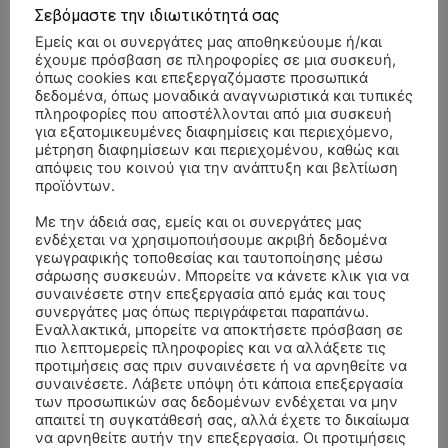
Σεβόμαστε την ιδιωτικότητά σας
Εμείς και οι συνεργάτες μας αποθηκεύουμε ή/και
έχουμε πρόσβαση σε πληροφορίες σε μια συσκευή,
όπως cookies και επεξεργαζόμαστε προσωπικά
δεδομένα, όπως μοναδικά αναγνωριστικά και τυπικές
πληροφορίες που αποστέλλονται από μια συσκευή
για εξατομικευμένες διαφημίσεις και περιεχόμενο,
μέτρηση διαφημίσεων και περιεχομένου, καθώς και
απόψεις του κοινού για την ανάπτυξη και βελτίωση
προϊόντων.
Με την άδειά σας, εμείς και οι συνεργάτες μας
ενδέχεται να χρησιμοποιήσουμε ακριβή δεδομένα
γεωγραφικής τοποθεσίας και ταυτοποίησης μέσω
σάρωσης συσκευών. Μπορείτε να κάνετε κλικ για να
συναινέσετε στην επεξεργασία από εμάς και τους
συνεργάτες μας όπως περιγράφεται παραπάνω.
Εναλλακτικά, μπορείτε να αποκτήσετε πρόσβαση σε
πιο λεπτομερείς πληροφορίες και να αλλάξετε τις
ΣΥΛΛΥΠΗΤΗΡΙΑ ΜΗΝΥΜΑΤΑ
προτιμήσεις σας πριν συναινέσετε ή να αρνηθείτε να
συναινέσετε. Λάβετε υπόψη ότι κάποια επεξεργασία
των προσωπικών σας δεδομένων ενδέχεται να μην
ΚΗΔΕΙΑ – ΔΕΥΤΕΡΑ 3/8/2026 –
ΠΑΝΑΓΙΩΤΗΣ IΩΑΚΕΙΜΙΔΗΣ
επί
απαιτεί τη συγκατάθεσή σας, αλλά έχετε το δικαίωμα
ΣΠΥΡΙΔΟΥΛΑ Γ. ΣΕΪΤΑΝΙΔΟΥ ΕΤΩΝ 91
να αρνηθείτε αυτήν την επεξεργασία. Οι προτιμήσεις