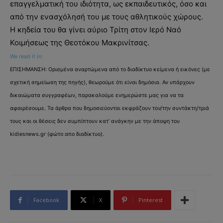
επαγγελματική του ιδιότητα, ως εκπαιδευτικός, όσο και
από την ενασχόλησή του με τους αθλητικούς χώρους.
Η κηδεία του θα γίνει αύριο Τρίτη στον Ιερό Ναό
Κοιμήσεως της Θεοτόκου Μακρινίτσας.
We read it in:
ΕΠΙΣΗΜΑΝΣΗ: Ορισμένα αναρτώμενα από το διαδίκτυο κείμενα ή εικόνες (με
σχετική σημείωση της πηγής), θεωρούμε ότι είναι δημόσια. Αν υπάρχουν
δικαιώματα συγγραφέων, παρακαλούμε ενημερώστε μας για να τα
αφαιρέσουμε. Τα άρθρα που δημοσιεύονται εκφράζουν τον/την συντάκτη/τριά
τους και οι θέσεις δεν συμπίπτουν κατ’ ανάγκην με την άποψη του
kidiesnews.gr (φώτο απο διαδίκτυο).
Facebook
X
Pinterest